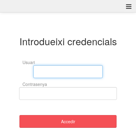
Estadístiques
Explorar
Introdueixi credencials
Accedir
Usuari
Contrasenya
Accedir